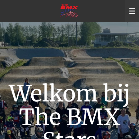
Ga
direct
naar
de
hoofdinhoud
Welkom bij
The BMX