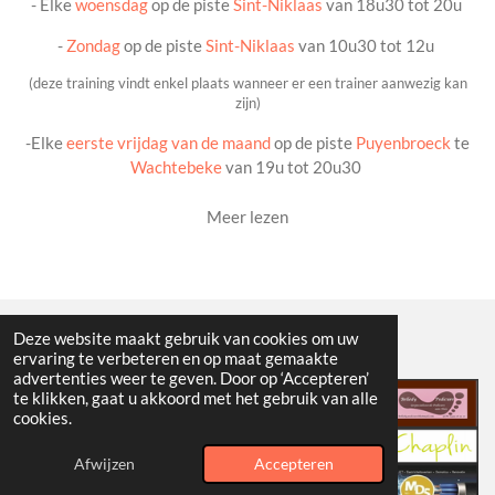
- Elke
woensdag
op de piste
Sint-Niklaas
van 18u30 tot 20u
-
Zondag
op de piste
Sint-Niklaas
van 10u30 tot 12u
(deze training vindt enkel plaats wanneer er een trainer aanwezig kan
zijn)
-Elke
eerste vrijdag van de maand
op de piste
Puyenbroeck
te
Wachtebeke
van 19u tot 20u30
Meer lezen
Deze website maakt gebruik van cookies om uw
Onze Sponsors
ervaring te verbeteren en op maat gemaakte
advertenties weer te geven. Door op ‘Accepteren’
te klikken, gaat u akkoord met het gebruik van alle
cookies.
Afwijzen
Accepteren